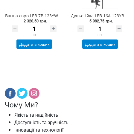
Ванна євро LEB 7B 123YW ZEGOR (TROYA) k.35, L-вилив, білий (1/8)
Душ-стійка LEB 16A 123YB ZEGOR (TROYA) k.35, латунь, чорний, з лійкою "Тропічний душ" (1/4)
2 326,50 грн.
5 982,75 грн.
шт
шт
Додати в кошик
Додати в кошик
Чому Ми?
Якість та надійність
Доступність та зручність
Інновації та технології