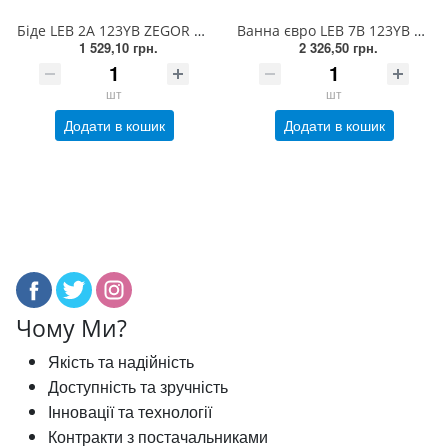
Біде LEB 2A 123YB ZEGOR k.35, на гайці, чорний (1/10)
Ванна євро LEB 7B 123YB ZEGOR (TROYA) k.35, L-вилив, чорний (1/8)
1 529,10 грн.
2 326,50 грн.
шт
шт
Додати в кошик
Додати в кошик
Чому Ми?
Якість та надійність
Доступність та зручність
Інновації та технології
Контракти з постачальниками