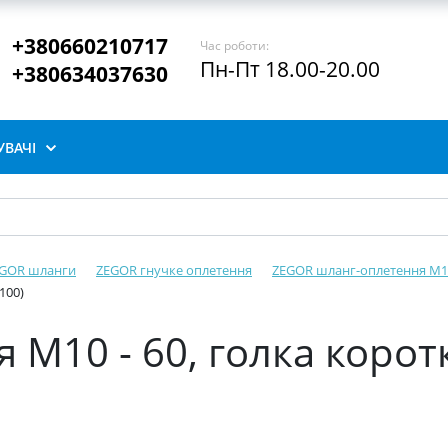
+380660210717
Час роботи:
Пн-Пт 18.00-20.00
+380634037630
ВАЧІ
GOR шланги
ZEGOR гнучке оплетення
ZEGOR шланг-оплетення М1
100)
 М10 - 60, голка коро