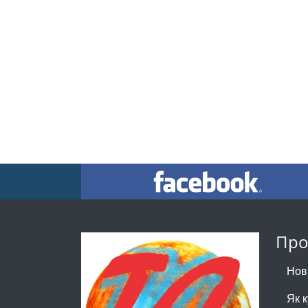
Про
Нов
Як 