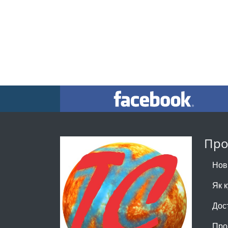
Про
Нов
Як 
Дос
Про