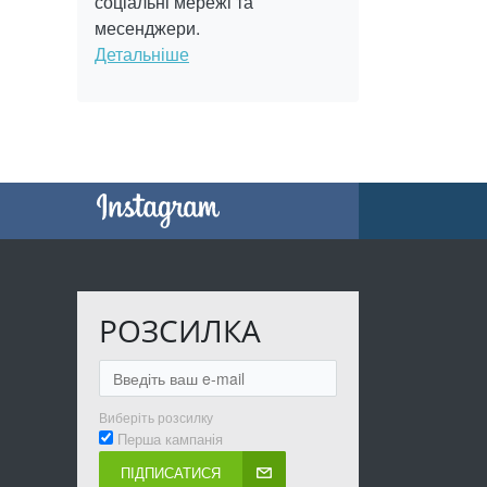
соціальні мережі та
месенджери.
Детальніше
РОЗСИЛКА
Виберіть розсилку
Перша кампанія
ПІДПИСАТИСЯ