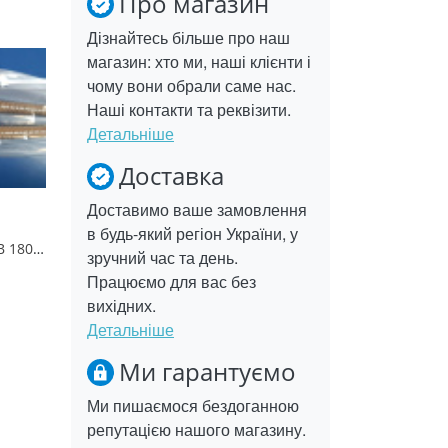
Про магазин
Дізнайтесь більше про наш
магазин: хто ми, наші клієнти і
чому вони обрали саме нас.
Наші контакти та реквізити.
Детальніше
Доставка
Доставимо ваше замовлення
в будь-який регіон України, у
Шланг НЕРЖ WKR-BB 180 (гофра) 1 шт (2/50)
зручний час та день.
Працюємо для вас без
вихідних.
Детальніше
Ми гарантуємо
Ми пишаємося бездоганною
репутацією нашого магазину.